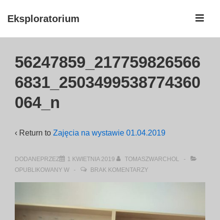
↓
ME
Eksploratorium
Skip
to
Główna
Main
56247859_217759826566
nawigacja
Content
6831_2503499538774360
064_n
‹ Return to
Zajęcia na wystawie 01.04.2019
DODANEPRZEZ
1 KWIETNIA 2019
TOMASZWARCHOL
OPUBLIKOWANY W
BRAK KOMENTARZY