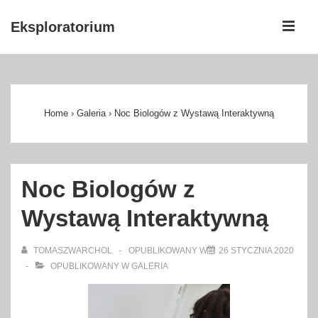
↓
ME
Eksploratorium
Skip
to
Główna
Main
nawigacja
Content
Home
›
Galeria
›
Noc Biologów z Wystawą Interaktywną
Noc Biologów z
Wystawą Interaktywną
TOMASZWARCHOL
OPUBLIKOWANY W
26 STYCZNIA 2020
OPUBLIKOWANY W
GALERIA