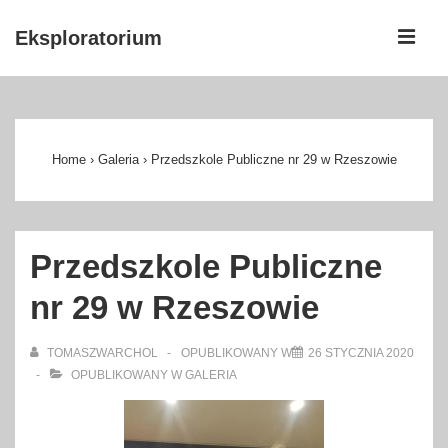
↓
ME
Eksploratorium
Skip
to
Główna
Main
nawigacja
Content
Home
›
Galeria
›
Przedszkole Publiczne nr 29 w Rzeszowie
Przedszkole Publiczne
nr 29 w Rzeszowie
TOMASZWARCHOL
OPUBLIKOWANY W
26 STYCZNIA 2020
OPUBLIKOWANY W
GALERIA