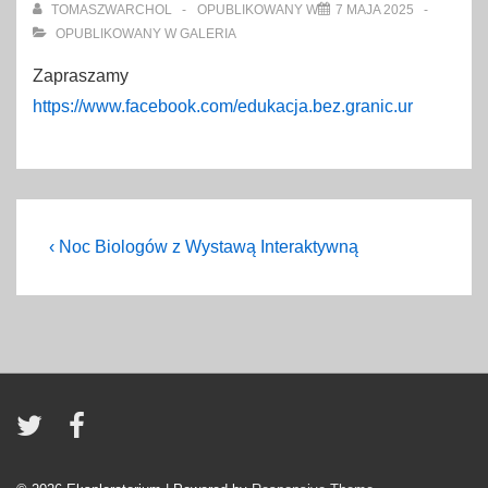
TOMASZWARCHOL
OPUBLIKOWANY W
7 MAJA 2025
OPUBLIKOWANY W
GALERIA
Zapraszamy
https://www.facebook.com/edukacja.bez.granic.ur
Nawigacja
Previous
‹ Noc Biologów z Wystawą Interaktywną
Post
wpisu
is