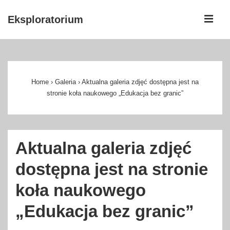
↓
ME
Eksploratorium
Skip
to
Główna
Main
nawigacja
Content
Home
›
Galeria
›
Aktualna galeria zdjęć dostępna jest na
stronie koła naukowego „Edukacja bez granic”
Aktualna galeria zdjęć
dostępna jest na stronie
koła naukowego
„Edukacja bez granic”