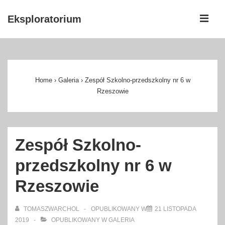
↓
ME
Eksploratorium
Skip
to
Główna
Main
nawigacja
Content
Home
›
Galeria
›
Zespół Szkolno-przedszkolny nr 6 w
Rzeszowie
Zespół Szkolno-
przedszkolny nr 6 w
Rzeszowie
TOMASZWARCHOL
OPUBLIKOWANY W
21 LISTOPADA
2019
OPUBLIKOWANY W
GALERIA