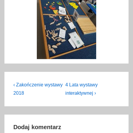
Nawigacja
Previous
Next
‹ Zakończenie wystawy
4 Lata wystawy
Post
Post
wpisu
2018
interaktywnej ›
is
is
Dodaj komentarz