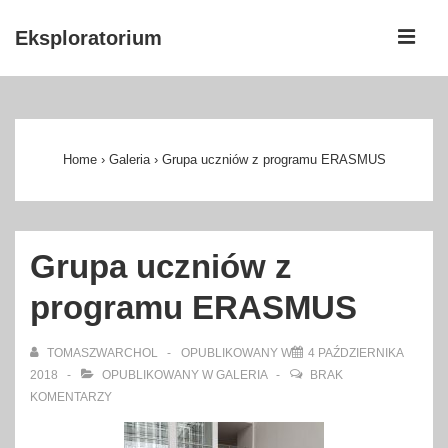
↓
ME
Eksploratorium
Skip
to
Główna
Main
nawigacja
Content
Home
›
Galeria
›
Grupa uczniów z programu ERASMUS
Grupa uczniów z
programu ERASMUS
TOMASZWARCHOL
OPUBLIKOWANY W
4 PAŹDZIERNIKA
2018
OPUBLIKOWANY W
GALERIA
BRAK
KOMENTARZY