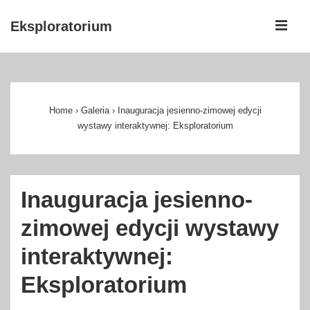
↓
ME
Eksploratorium
Skip
to
Główna
Main
nawigacja
Content
Home
›
Galeria
›
Inauguracja jesienno-zimowej edycji
wystawy interaktywnej: Eksploratorium
Inauguracja jesienno-
zimowej edycji wystawy
interaktywnej:
Eksploratorium