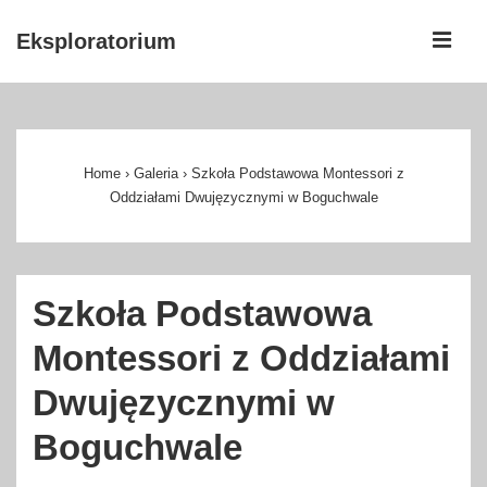
↓
ME
Eksploratorium
Skip
to
Główna
Main
nawigacja
Content
Home
›
Galeria
›
Szkoła Podstawowa Montessori z
Oddziałami Dwujęzycznymi w Boguchwale
Szkoła Podstawowa
Montessori z Oddziałami
Dwujęzycznymi w
Boguchwale