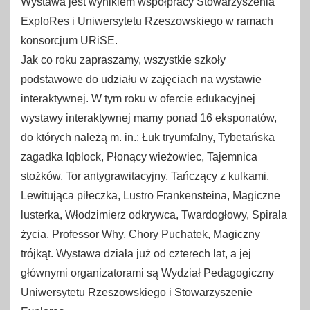
Wystawa jest wynikiem współpracy Stowarzyszenia
ExploRes i Uniwersytetu Rzeszowskiego w ramach
konsorcjum URiSE.
Jak co roku zapraszamy, wszystkie szkoły
podstawowe do udziału w zajęciach na wystawie
interaktywnej. W tym roku w ofercie edukacyjnej
wystawy interaktywnej mamy ponad 16 eksponatów,
do których należą m. in.: Łuk tryumfalny, Tybetańska
zagadka Iqblock, Płonący wieżowiec, Tajemnica
stożków, Tor antygrawitacyjny, Tańczący z kulkami,
Lewitująca piłeczka, Lustro Frankensteina, Magiczne
lusterka, Włodzimierz odkrywca, Twardogłowy, Spirala
życia, Professor Why, Chory Puchatek, Magiczny
trójkąt. Wystawa działa już od czterech lat, a jej
głównymi organizatorami są Wydział Pedagogiczny
Uniwersytetu Rzeszowskiego i Stowarzyszenie