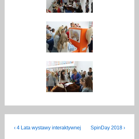
Nawigacja
Previous
Next
‹ 4 Lata wystawy interaktywnej
SpinDay 2018 ›
Post
Post
wpisu