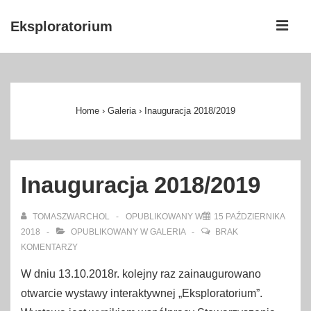
↓
ME
Eksploratorium
Skip
to
Główna
Main
nawigacja
Content
Home
›
Galeria
›
Inauguracja 2018/2019
Inauguracja 2018/2019
TOMASZWARCHOL
OPUBLIKOWANY W
15 PAŹDZIERNIKA
2018
OPUBLIKOWANY W
GALERIA
BRAK
KOMENTARZY
W dniu 13.10.2018r. kolejny raz zainaugurowano
otwarcie wystawy interaktywnej „Eksploratorium”.