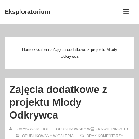
↓
ME
Eksploratorium
Skip
to
Główna
Main
nawigacja
Content
Home
›
Galeria
›
Zajęcia dodatkowe z projektu Młody
Odkrywca
Zajęcia dodatkowe z
projektu Młody
Odkrywca
TOMASZWARCHOL
OPUBLIKOWANY W
24 KWIETNIA 2019
OPUBLIKOWANY W
GALERIA
BRAK KOMENTARZY