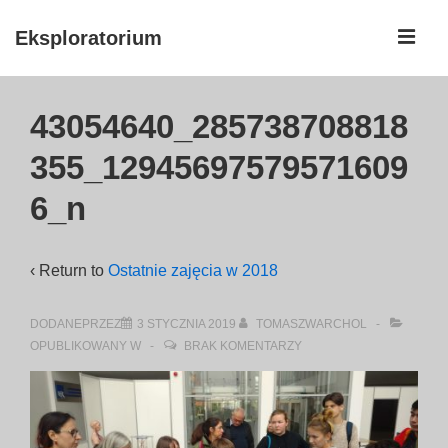
↓
ME
Eksploratorium
Skip
to
Główna
Main
43054640_285738708818
nawigacja
Content
355_12945697579571609
6_n
‹ Return to
Ostatnie zajęcia w 2018
DODANEPRZEZ
3 STYCZNIA 2019
TOMASZWARCHOL
OPUBLIKOWANY W
BRAK KOMENTARZY