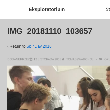
↓
Główna
Eksploratorium
St
Skip
nawigacja
to
Main
IMG_20181110_103657
Content
‹ Return to
SpinDay 2018
DODANEPRZEZ
12 LISTOPADA 2018
TOMASZWARCHOL
OPU