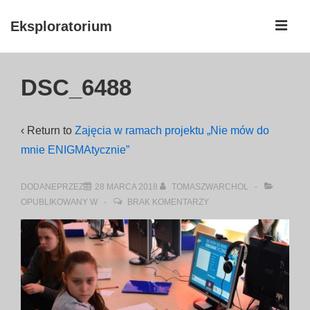
↓
ME
Eksploratorium
Skip
to
Główna
Main
DSC_6488
nawigacja
Content
‹ Return to
Zajęcia w ramach projektu „Nie mów do
mnie ENIGMAtycznie”
DODANEPRZEZ
28 MARCA 2018
TOMASZWARCHOL
OPUBLIKOWANY W
BRAK KOMENTARZY