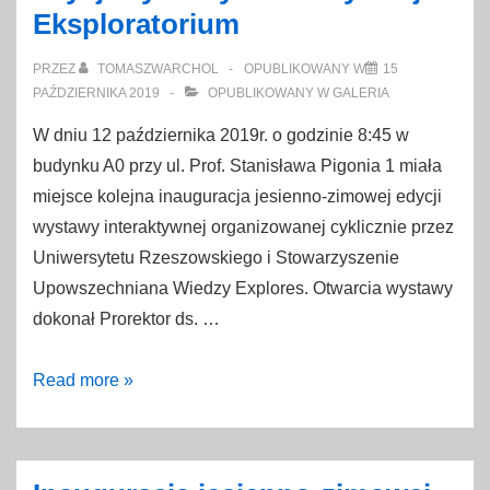
Eksploratorium
PRZEZ
TOMASZWARCHOL
OPUBLIKOWANY W
15
PAŹDZIERNIKA 2019
OPUBLIKOWANY W
GALERIA
W dniu 12 października 2019r. o godzinie 8:45 w
budynku A0 przy ul. Prof. Stanisława Pigonia 1 miała
miejsce kolejna inauguracja jesienno-zimowej edycji
wystawy interaktywnej organizowanej cyklicznie przez
Uniwersytetu Rzeszowskiego i Stowarzyszenie
Upowszechniana Wiedzy Explores. Otwarcia wystawy
dokonał Prorektor ds. …
Inauguracja
Read more »
jesienno-
zimowej
edycji