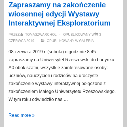
Zapraszamy na zakończenie
wiosennej edycji Wystawy
Interaktywnej Eksploratorium
PRZEZ
TOMASZWARCHOL
OPUBLIKOWANY W
3
CZERWCA 2019
OPUBLIKOWANY W
GALERIA
08 czerwca 2019 r. (sobota) o godzinie 8:45
zapraszamy na Uniwersytet Rzeszowski do budynku
A0 obok szatni, wszystkie zainteresowane osoby:
uczniów, nauczycieli i rodziców na uroczyste
zakończenie wystawy interaktywnej połączone z
zakończeniem Małego Uniwersytetu Rzeszowskiego.
W tym roku odwiedziło nas …
Zapraszamy
Read more »
na