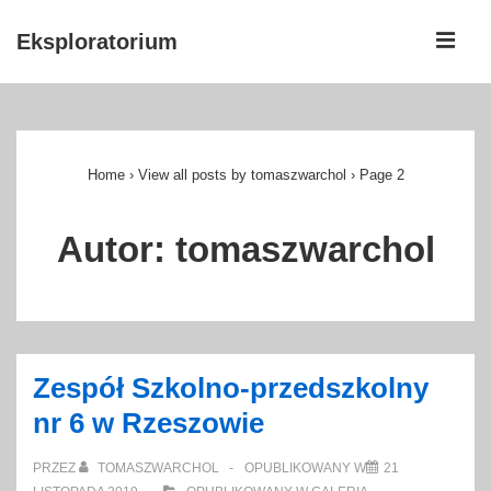
↓
ME
Eksploratorium
Skip
to
Główna
Main
nawigacja
Content
Home
›
View all posts by tomaszwarchol
›
Page 2
Autor:
tomaszwarchol
Zespół Szkolno-przedszkolny
nr 6 w Rzeszowie
PRZEZ
TOMASZWARCHOL
OPUBLIKOWANY W
21