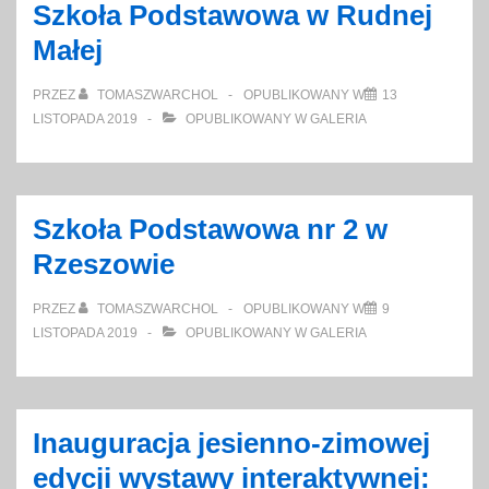
Szkoła Podstawowa w Rudnej
Małej
PRZEZ
TOMASZWARCHOL
OPUBLIKOWANY W
13
LISTOPADA 2019
OPUBLIKOWANY W
GALERIA
Szkoła Podstawowa nr 2 w
Rzeszowie
PRZEZ
TOMASZWARCHOL
OPUBLIKOWANY W
9
LISTOPADA 2019
OPUBLIKOWANY W
GALERIA
Inauguracja jesienno-zimowej
edycji wystawy interaktywnej: