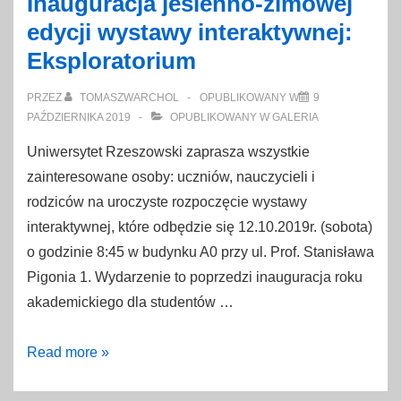
Inauguracja jesienno-zimowej
wystawy
edycji wystawy interaktywnej:
interaktywnej:
Eksploratorium
Eksploratorium
PRZEZ
TOMASZWARCHOL
OPUBLIKOWANY W
9
PAŹDZIERNIKA 2019
OPUBLIKOWANY W
GALERIA
Uniwersytet Rzeszowski zaprasza wszystkie
zainteresowane osoby: uczniów, nauczycieli i
rodziców na uroczyste rozpoczęcie wystawy
interaktywnej, które odbędzie się 12.10.2019r. (sobota)
o godzinie 8:45 w budynku A0 przy ul. Prof. Stanisława
Pigonia 1. Wydarzenie to poprzedzi inauguracja roku
akademickiego dla studentów …
Inauguracja
Read more »
jesienno-