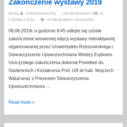
Zakończenie wystawy 2019
PRZEZ
TOMASZWARCHOL
OPUBLIKOWANY W
29
CZERWCA 2019
OPUBLIKOWANY W
GALERIA
08.06.2019r. o godzinie 8:45 odbyło się szóste
zakończenie wiosennej edycji wystawy interaktywnej
organizowanej przez Uniwersytetu Rzeszowskiego i
Stowarzyszenie Upowszechniana Wiedzy Explores.
Uroczystego zakończenia dokonał Prorektor ds.
Studenckich i Kształcenia Prof. UR dr hab. Wojciech
Walat wraz z Prezesem Stowarzyszenia
Upowszechniania …
Zakończenie
Read more »
wystawy
2019